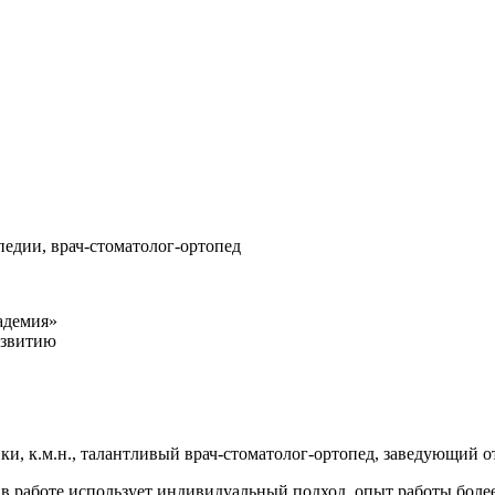
педии, врач-стоматолог-ортопед
адемия»
азвитию
и, к.м.н., талантливый врач-стоматолог-ортопед, заведующий о
в работе использует индивидуальный подход, опыт работы более 