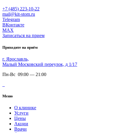
+7 (485) 223-10-22
mail@kit-stom.ru
Telegram
ВКонтакте
MAX
Записаться на прием
Приходите на приём
г. Ярославль,
Малый Московский переулок, д 1/17
Пн-Вс 09:00 — 21:00
Меню
О клинике
Услуги
Цены
Акции
Врачи