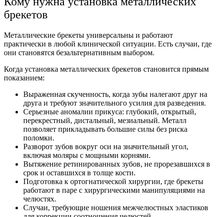
Кому нужна
установка металлических
брекетов
Металлические брекеты универсальны и работают
практически в любой клинической ситуации. Есть случаи, где
они становятся безальтернативным выбором.
Когда
установка металлических брекетов
становится прямым
показанием:
Выраженная скученность, когда зубы налегают друг на
друга и требуют значительного усилия для разведения.
Серьезные аномалии прикуса: глубокий, открытый,
перекрестный, дистальный, мезиальный. Металл
позволяет прикладывать большие силы без риска
поломки.
Разворот зубов вокруг оси на значительный угол,
включая моляры с мощными корнями.
Вытяжение ретинированных зубов, не прорезавшихся в
срок и оставшихся в толще кости.
Подготовка к ортогнатической хирургии, где брекеты
работают в паре с хирургическими манипуляциями на
челюстях.
Случаи, требующие ношения межчелюстных эластиков
для коррекции соотношения челюстей.